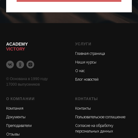
ACADEMY
УСЛУГИ
VICTORY
Главная страница
Наши к
урсы
О
нас
© Основана в 1990 году
Б
лог новостей
17000 выпускников
О КОМПАНИИ
КОНТАКТЫ
Компания
Контакты
Документы
Пользовательское соглашение
П
реподавател
и
Согласие на обработку
персональных данных
О
тзывы