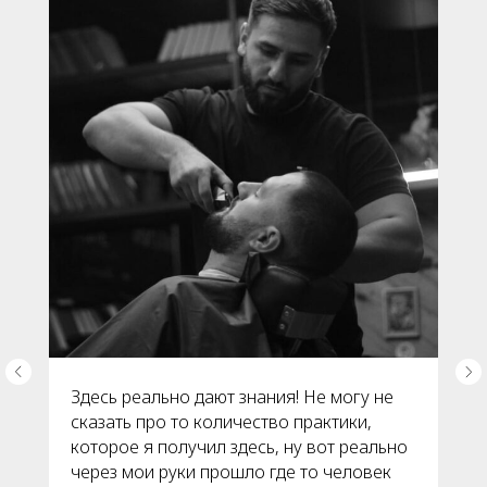
Здесь реально дают знания! Не могу не
сказать про то количество практики,
которое я получил здесь, ну вот реально
через мои руки прошло где то человек